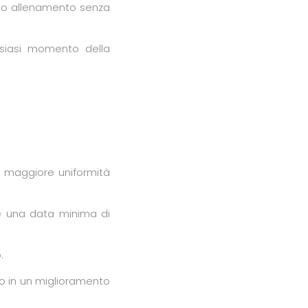
prio allenamento senza
lsiasi momento della
a maggiore uniformità
are una data minima di
.
o in un miglioramento