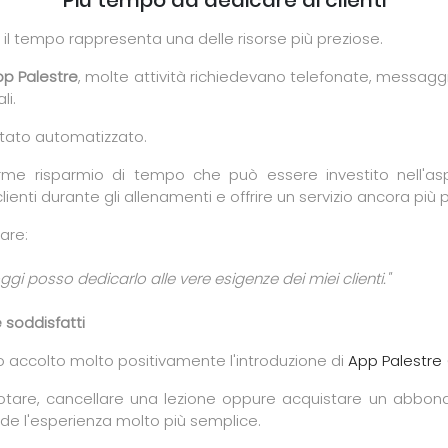
Più tempo da dedicare ai clienti
, il tempo rappresenta una delle risorse più preziose.
p Palestre
, molte attività richiedevano telefonate, messag
i.
stato automatizzato.
orme risparmio di tempo che può essere investito nell'as
i clienti durante gli allenamenti e offrire un servizio ancora più
are:
ggi posso dedicarlo alle vere esigenze dei miei clienti."
 soddisfatti
no accolto molto positivamente l'introduzione di
App Palestre 
enotare, cancellare una lezione oppure acquistare un abb
de l'esperienza molto più semplice.