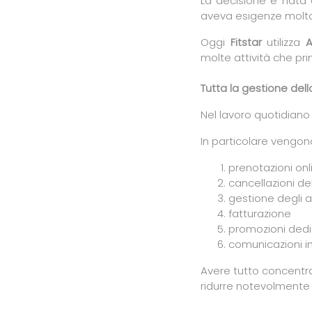
La decisione è nata a
aveva esigenze molto 
Oggi
Fitstar
utilizza
A
molte attività che pr
Tutta la gestione dell
Nel lavoro quotidian
In particolare vengono
prenotazioni onl
cancellazioni del
gestione degli
fatturazione
promozioni dedic
comunicazioni 
Avere tutto concentra
ridurre notevolmente 