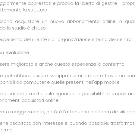
iormente apprezzati è proprio la libertà di gestire il pro
ttamente la struttura.
 possono acquistare un nuovo abbonamento online in qua
o lo studio è chiuso.
esperienza del cliente sia l'organizzazione interna del centro.
ua evoluzione
sere migliorato e anche questa esperienza lo conferma.
che potrebbero essere sviluppati ulteriormente troviamo un
sponibili da computer e quelle presenti nell'app mobile.
 che sarebbe molto utile riguarda la possibilità di impost
onamenti acquistati online.
ato maggiormente, però, è l'attenzione del team di sviluppo
ene ascoltato con interesse e, quando possibile, trasformat
forma.