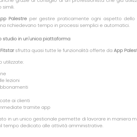
nche grazie al consiglio di un professionista che già utili
simili.
pp Palestre
per gestire praticamente ogni aspetto dello 
ima richiedevano tempo in processi semplici e automatici.
o studio in un'unica piattaforma
o
Fitstar
sfrutta quasi tutte le funzionalità offerte da
App Pales
 utilizzate:
ine
le lezioni
 abbonamenti
ate ai clienti
immediate tramite app
to in un unico gestionale permette di lavorare in maniera m
il tempo dedicato alle attività amministrative.