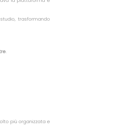
zzava la piattaforma e
studio, trasformando
tre
.
olto più organizzata e