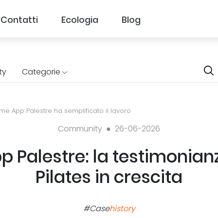
Contatti
Ecologia
Blog
ty
Categorie
ome App Palestre ha semplificato il lavoro
Community ●
26-06-2026
pp Palestre: la testimonian
Pilates in crescita
#Case
history