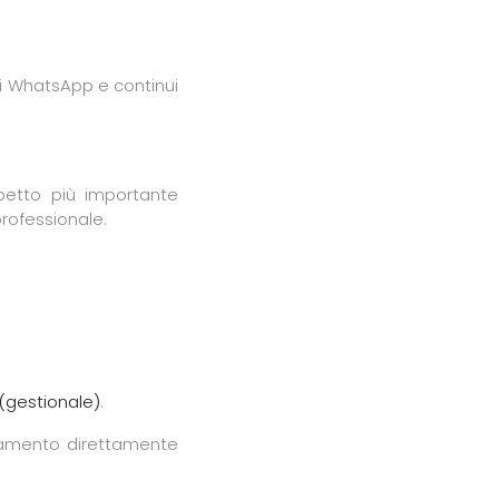
gi WhatsApp e continui
petto più importante
 professionale.
(gestionale)
.
onamento direttamente