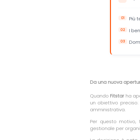
Più 
I be
Doma
Da una nuova apertu
Quando
Fitstar
ha ape
un obiettivo preciso:
amministrativa.
Per questo motivo, 
gestionale per organiz