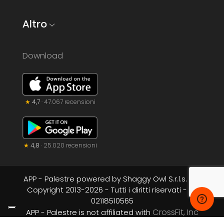
Altro
Download
★
4,7
· 47.067 recensioni
★
4,8
· 25.020 recensioni
APP - Palestre powered by Shaggy Owl S.r.l.s. - ©
Copyright 2013-
2026
- Tutti i diritti riservati - P.I.
02118510565
CrossFit, Inc
APP - Palestre is not affiliated with