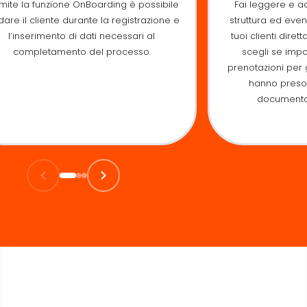
mite la funzione OnBoarding è possibile
Fai leggere e a
dare il cliente durante la registrazione e
struttura ed event
l’inserimento di dati necessari al
tuoi clienti dire
completamento del processo.
scegli se impo
prenotazioni per 
hanno preso 
documenta