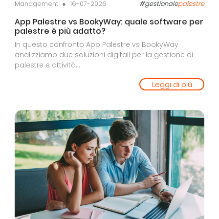
Management ●
16-07-2026
#gestionale
palestre
App Palestre vs BookyWay: quale software per
palestre è più adatto?
In questo confronto App Palestre vs BookyWay
analizziamo due soluzioni digitali per la gestione di
palestre e attività...
Leggi di più