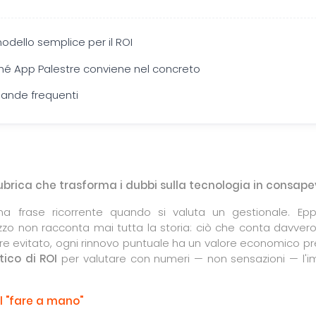
odello semplice per il ROI
hé App Palestre conviene nel concreto
nde frequenti
rubrica che trasforma i dubbi sulla tecnologia in consape
a frase ricorrente quando si valuta un gestionale. Epp
prezzo non racconta mai tutta la storia: ciò che conta davvero
ore evitato, ogni rinnovo puntuale ha un valore economico pr
ico di ROI
per valutare con numeri — non sensazioni — l'i
l "fare a mano"