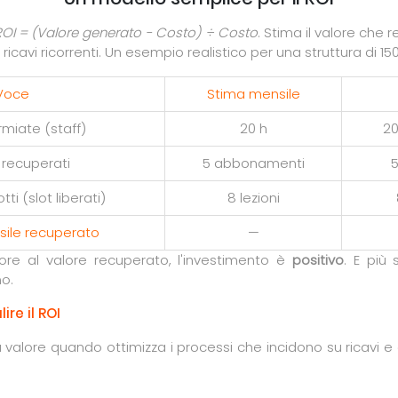
ROI = (Valore generato − Costo) ÷ Costo
. Stima il valore che 
ricavi ricorrenti. Un esempio realistico per una struttura di 150 i
Voce
Stima mensile
rmiate (staff)
20 h
20
 recuperati
5 abbonamenti
5
ti (slot liberati)
8 lezioni
sile recuperato
—
iore al valore recuperato, l'investimento è
positivo
. E più 
no.
ire il ROI
valore quando ottimizza i processi che incidono su ricavi e qu