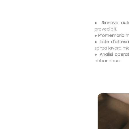
●
Rinnovo aut
prevedibili.
●
Promemoria mi
●
Liste d'attesa
senza lavoro ma
●
Analisi operat
abbandono.