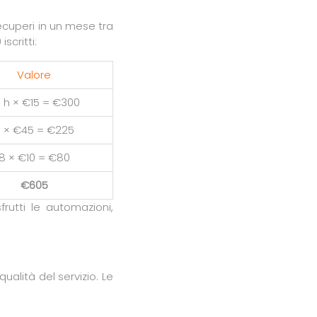
recuperi in un mese tra
scritti:
Valore
 h × €15 = €300
 × €45 = €225
8 × €10 = €80
€605
sfrutti le automazioni,
alità del servizio. Le