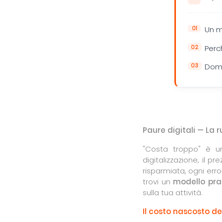
Un m
Perc
Doma
Paure digitali — La 
"Costa troppo" è un
digitalizzazione, il 
risparmiata, ogni err
trovi un
modello prat
sulla tua attività.
Il costo nascosto de