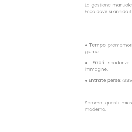
La gestione manuale 
Ecco dove si annida il 
●
Tempo
: promemoria
giorno.
●
Errori
: scadenze 
immagine.
●
Entrate perse
: abb
Somma questi micro
moderno.