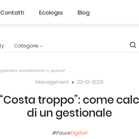
Contatti
Ecologia
Blog
ty
Categorie
palestra: investimento o spesa?
Management ●
23-10-2025
 “Costa troppo”: come calco
di un gestionale
#Paure
Digitali