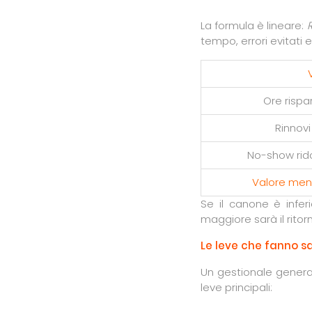
La formula è lineare:
tempo, errori evitati e 
Ore rispa
Rinnovi
No-show ridot
Valore men
Se il canone è infer
maggiore sarà il ritor
Le leve che fanno sal
Un gestionale genera 
leve principali: