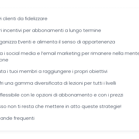
 clienti da fidelizzare
ffri incentivi per abbonamenti a lungo termine
rganizza Eventi e alimenta il senso di appartenenza
sa i social media e l’email marketing per rimanere nella mente
sone
uta i tuoi membri a raggiungere i propri obiettivi
fri una gamma diversificata di lezioni per tutti i livelli
i flessibile con le opzioni di abbonamento e con i prezzi
so non ti resta che mettere in atto queste strategie!
nde frequenti