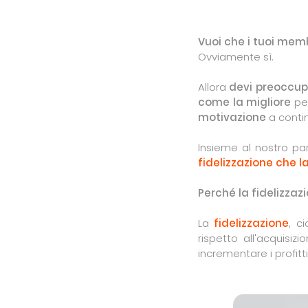
Vuoi che i tuoi mem
Ovviamente sì.
Allora
devi preoccup
come la migliore
per
motivazione
a contin
Insieme al nostro pa
fidelizzazione che la
Perché la fidelizzaz
La
fidelizzazione
, c
rispetto all'acquisiz
incrementare i profit