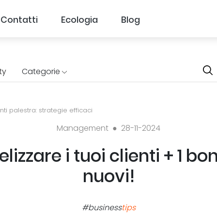
Contatti
Ecologia
Blog
ty
Categorie
nti palestra: strategie efficaci
Management ●
28-11-2024
elizzare i tuoi clienti + 1 b
nuovi!
#business
tips