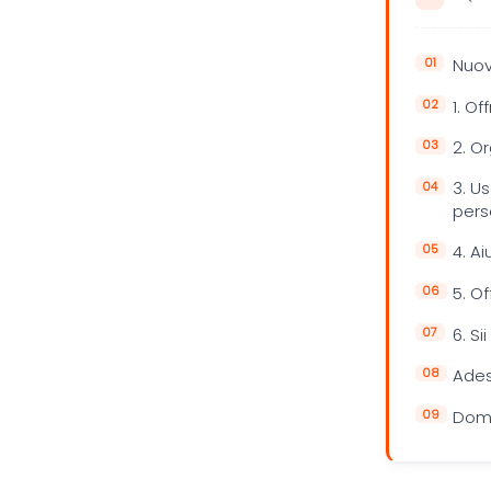
Nuovi
1. O
2. O
3. U
per
4. Ai
5. Of
6. Si
Ades
Doma