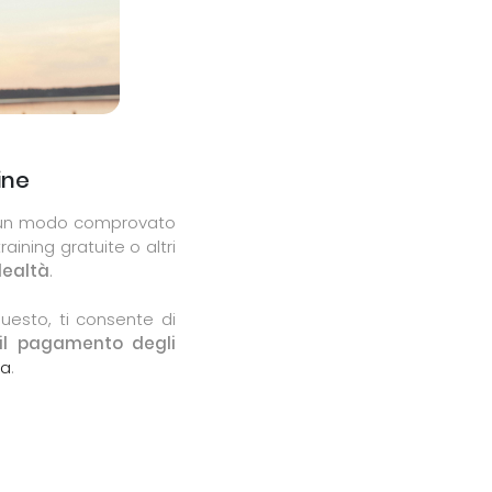
ine
 è un modo comprovato
aining gratuite o altri
lealtà
.
uesto, ti consente di
 il pagamento degli
na
.