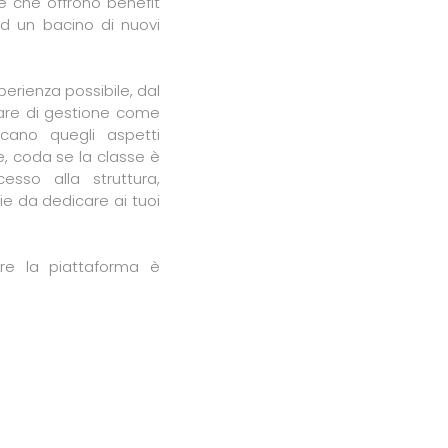
e che offrono benefit
d un bacino di nuovi
sperienza possibile, dal
are di gestione come
cano quegli aspetti
, coda se la classe è
esso alla struttura,
ie da dedicare ai tuoi
re la piattaforma è