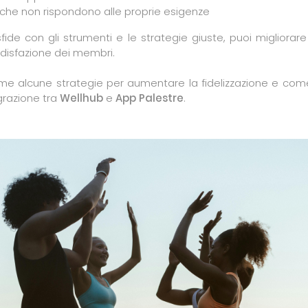
he non rispondono alle proprie esigenze
ide con gli strumenti e le strategie giuste, puoi migliorare
ddisfazione dei membri.
me alcune strategie per aumentare la fidelizzazione e com
egrazione tra
Wellhub
e
App Palestre
.