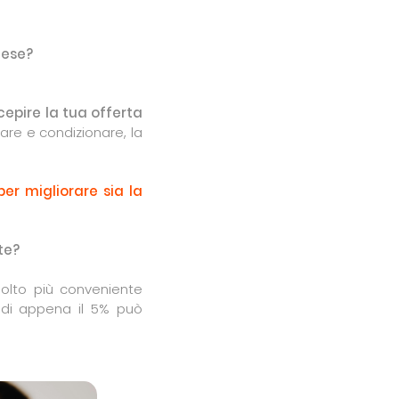
mese?
cepire la tua offerta
llare e condizionare, la
per migliorare sia la
te?
molto più conveniente
ne di appena il 5% può