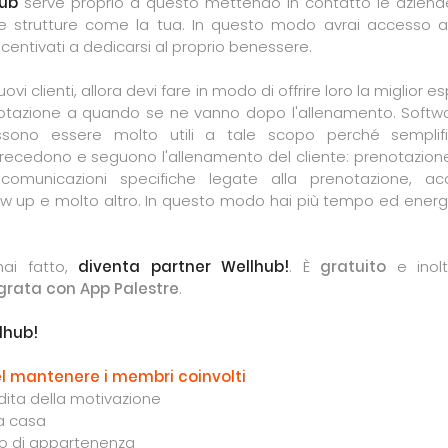
ub
serve proprio a questo mettendo in contatto le aziend
 e strutture come la tua. In questo modo avrai accesso a
incentivati a dedicarsi al proprio benessere.
uovi clienti, allora devi fare in modo di offrire loro la miglior e
tazione a quando se ne vanno dopo l'allenamento. Softw
ssono essere molto utili a tale scopo perché semplifi
precedono e seguono l'allenamento del cliente: prenotazione
omunicazioni specifiche legate alla prenotazione, acc
ow up e molto altro. In questo modo hai più tempo ed energ
ai fatto,
diventa partner Wellhub!
. È
gratuito
e inolt
grata con App Palestre
.
lhub!
nel mantenere i membri coinvolti
dita della motivazione
a casa
o di appartenenza