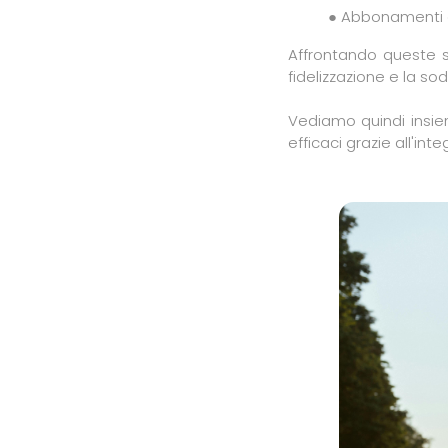
● Abbonamenti c
Affrontando queste sf
fidelizzazione e la so
Vediamo quindi insie
efficaci grazie all'int