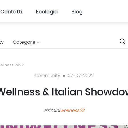
Contatti
Ecologia
Blog
ty
Categorie
 Wellness 2022
Community ●
07-07-2022
Wellness & Italian Showd
#rimini
wellness22