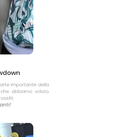
howdown
 parte importante della
o, che abbiamo voluto
ossfit.
anti!