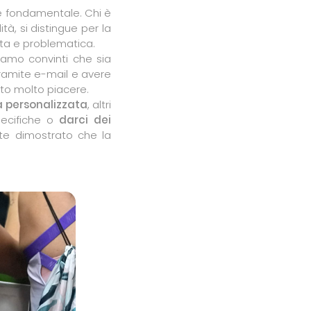
ore fondamentale. Chi è
tà, si distingue per la
sta e problematica.
Siamo convinti che sia
tramite e-mail e avere
atto molto piacere.
 personalizzata
, altri
specifiche o
darci dei
te dimostrato che la