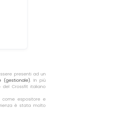
 essere presenti ad un
e (gestionale)
. In più
el Crossfit italiano
e come espositore e
rienza è stata molto