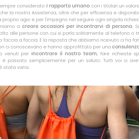
empre considerato il
rapporto umano
con i titolari un val
che la nostra Assistenza, oltre che per efficienza e disponibili
 proprio agio e per l'impegno nel seguire ogni singola richie
teniamo a
creare occasioni per incontrarvi di persona
. 
lto alle persone con cui si parla solitamente al telefono o 
arci faccia a faccia. E la risposta che abbiamo ricevuto ci ha f
 non ci conoscevano e hanno approfittato per una
consulenza
ono venuti per
incontrare il nostro team
, fare richieste 
è passato semplicemente per un saluto. Tutti voi ci ave
è stata vana.