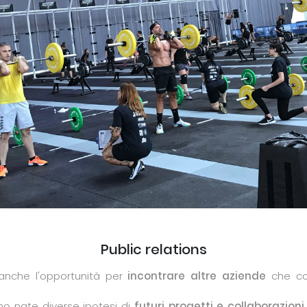
Public relations
 anche l'opportunità per
incontrare altre aziende
che co
no nate diverse ipotesi di
futuri progetti e collaborazioni