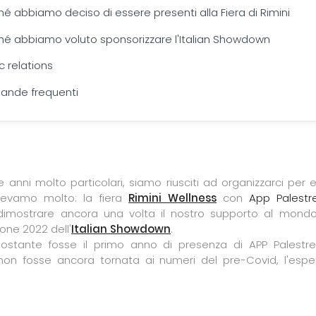
hé abbiamo deciso di essere presenti alla Fiera di Rimini
hé abbiamo voluto sponsorizzare l'Italian Showdown
c relations
nde frequenti
anni molto particolari, siamo riusciti ad organizzarci per
nevamo molto: la fiera
Rimini Wellness
con
App Palestr
imostrare ancora una volta il nostro supporto al mondo d
one 2022 dell'
Italian Showdown
.
ostante fosse il primo anno di presenza di APP Palestr
non fosse ancora tornata ai numeri del pre-Covid, l'espe